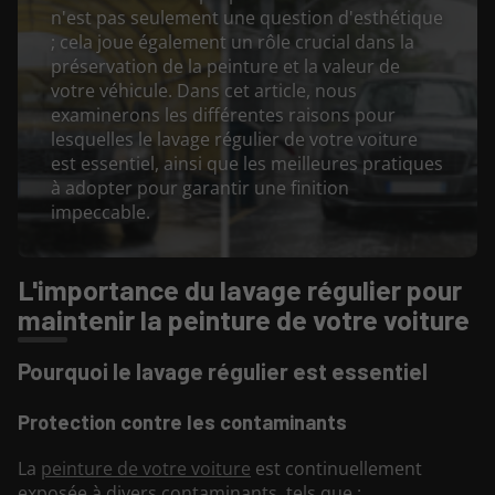
n'est pas seulement une question d'esthétique
; cela joue également un rôle crucial dans la
préservation de la peinture et la valeur de
votre véhicule. Dans cet article, nous
examinerons les différentes raisons pour
lesquelles le lavage régulier de votre voiture
est essentiel, ainsi que les meilleures pratiques
à adopter pour garantir une finition
impeccable.
L'importance du lavage régulier pour
maintenir la peinture de votre voiture
Pourquoi le lavage régulier est essentiel
Protection contre les contaminants
La
peinture de votre voiture
est continuellement
exposée à divers contaminants, tels que :